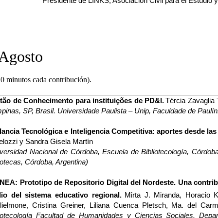
Presidente de LINKS, Asociacion Civil para el Estudio 
 Agosto
20 minutos cada contribución).
tão de Conhecimento para instituições de PD&I.
Tércia Zavaglia 
inas, SP, Brasil. Universidade Paulista – Unip, Faculdade de Paulín
ilancia Tecnológica e Inteligencia Competitiva: aportes desde la
lozzi y Sandra Gisela Martín
versidad Nacional de Córdoba, Escuela de Bibliotecología, Córdoba
iotecas, Córdoba, Argentina)
NEA: Prototipo de Repositorio Digital del Nordeste. Una contribu
io del sistema educativo regional.
Mirta J. Miranda, Horacio 
lielmone, Cristina Greiner, Liliana Cuenca Pletsch, Ma. del Car
liotecología Facultad de Humanidades y Ciencias Sociales. Depa