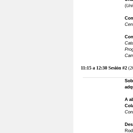
(
Uni
Com
Cent
Con
Cata
Pro
Camp
11:15 a 12:30
Sesión #2
(2
Sob
adq
A a
Col
Con
Des
Rod