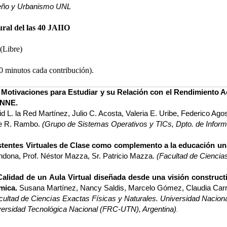
eño y Urbanismo UNL
ral del las 40 JAIIO
(Libre)
0 minutos cada contribución).
 Motivaciones para Estudiar y su Relación con el Rendimiento A
UNNE.
d L. la Red Martínez, Julio C. Acosta, Valeria E. Uribe, Federico Agos
ce R. Rambo.
(Grupo de Sistemas Operativos y TICs, Dpto. de Infor
stentes Virtuales de Clase como complemento a la educación univ
ndona,
Prof.
Néstor Mazza,
Sr.
Patricio Mazza.
(Facultad de Ciencia
Calidad de un Aula Virtual diseñada desde una visión construct
mica.
Susana Martínez, Nancy Saldis, Marcelo Gómez, Claudia Carre
acultad de Ciencias Exactas Físicas y Naturales. Universidad Naci
versidad Tecnológica Nacional (FRC-UTN), Argentina)
.