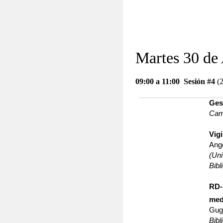
Martes 30 de
09:00 a 11:00
Sesión #4
(
Ges
Camp
Vig
Ange
(Uni
Bibl
RD-
med
Gug
Bib