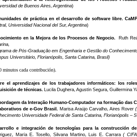
versidad de Buenos Aires, Argentina
)
unidades de práctica en el desarrollo de software libre. CaM
ral, Universidad Nacional del Sur, Argentina
)
ocimiento en la Mejora de los Procesos de Negocio.
Ruth Reá
rina,
grama de Pós-Graduação em Engenharia e Gestão do Conhecimento
us Universitário, Florianópolis, Santa Catarina, Brasil)
0 minutos cada contribución).
re el aprendizajes de los trabajadores informáticos: los role
uisición de técnicas.
Lucila Dughera, Agustín Segura, Guillermina 
bordagem da Interação Humano-Computador na formação das Com
aborativos de e-Gov Brasil.
Marisa Araújo Carvalho, Aires Rover
(
hecimento
Universidade Federal de Santa Catarina, Florianópolis – S
arrollo e integración de tecnologías para la construcción d
riguez, María E. Tosello, Silvana Martino, Luis E. Carrara
( CIF