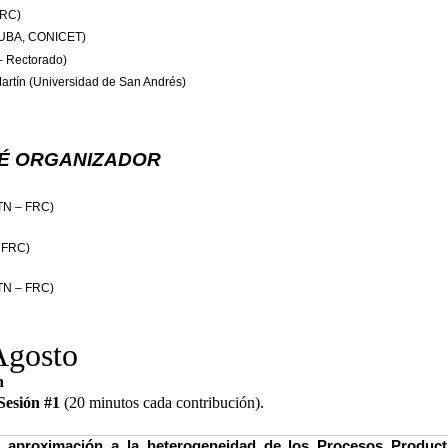
FRC)
 (UBA, CONICET)
– Rectorado)
Martín (Universidad de San Andrés)
É ORGANIZADOR
TN – FRC)
 FRC)
TN – FRC)
Agosto
n
Sesión #1
(20 minutos cada contribución).
 aproximación a la heterogeneidad de los Procesos Product