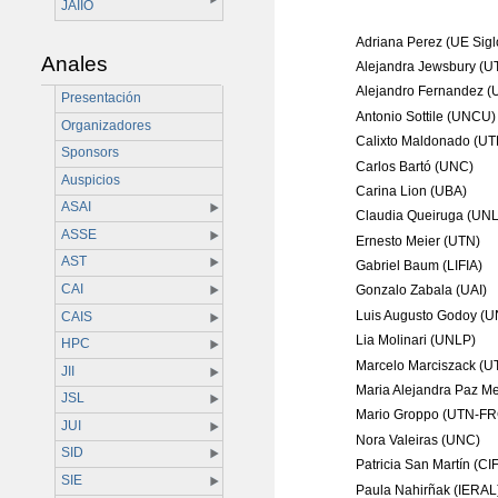
JAIIO
Adriana Perez (UE Sigl
Anales
Alejandra Jewsbury (U
Alejandro Fernandez 
Presentación
Antonio Sottile (UNCU)
Organizadores
Calixto Maldonado (UT
Sponsors
Carlos Bartó (UNC)
Auspicios
Carina Lion (UBA)
ASAI
Claudia Queiruga (UN
ASSE
Ernesto Meier (UTN)
AST
Gabriel Baum (LIFIA)
CAI
Gonzalo Zabala (UAI)
Luis Augusto Godoy (
CAIS
Lia Molinari (UNLP)
HPC
Marcelo Marciszack (U
JII
Maria Alejandra Paz M
JSL
Mario Groppo (UTN-FR
JUI
Nora Valeiras (UNC)
SID
Patricia San Martín (
SIE
Paula Nahirñak (IERAL