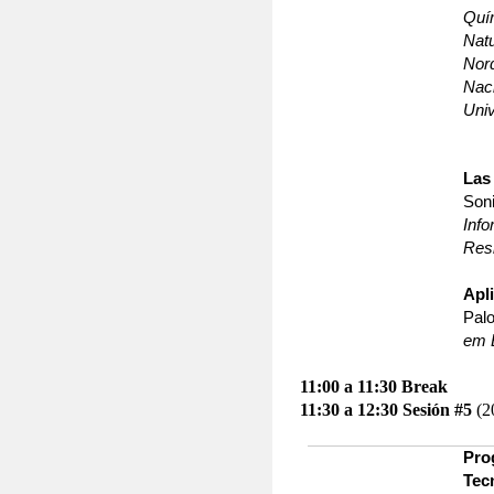
Quím
Natu
Nor
Nac
Uni
Las
Son
Inf
Resi
Apl
Palo
em E
11:00 a 11:30 Break
11:30 a 12:30
Sesión #5
(2
Pro
Tec