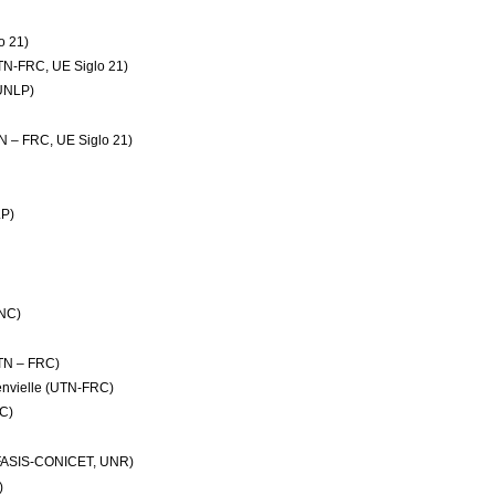
o 21)
TN-FRC, UE Siglo 21)
(UNLP)
N – FRC, UE Siglo 21)
LP)
UNC)
TN – FRC)
envielle (UTN-FRC)
C)
CIFASIS-CONICET, UNR)
)