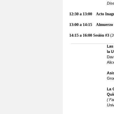
Dis
12:30 a 13:00
Acto Inagu
13:00 a 14:15
Almuerzo
14:15 a 16:00
Sesión #3
(2
Las
la 
Davi
Ali
Asi
Gro
La 
Quí
( F
Uni